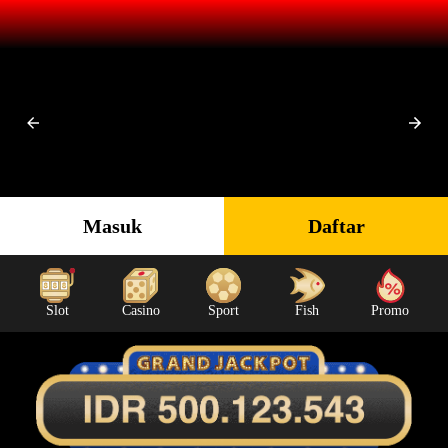
Masuk
Daftar
Slot
Casino
Sport
Fish
Promo